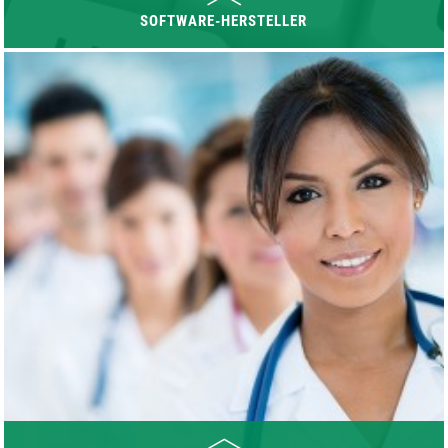
SOFTWARE-
HERSTELLER
e-card Services
e-card Release
ELGA
Software-Entwicklung
Infoboard