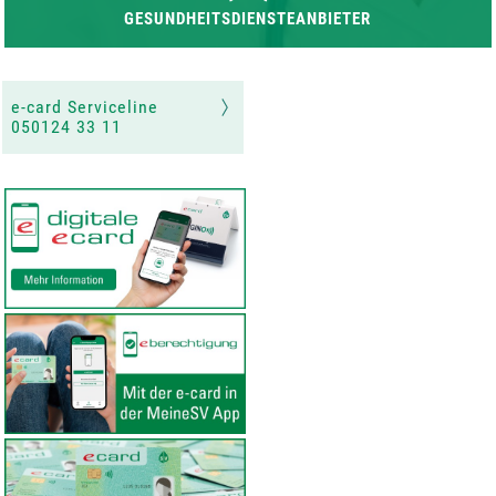
GESUNDHEITS
DIENSTEANBIETER
Aktuelles
e-card System
e-card Serviceline
e-card Services
050124 33 11
e-card Wahlpartner
ELGA-Anwendungen
Support
Neu hier?