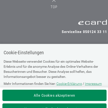
TOP
Serviceline 050124 33 11
Cookie-Einstellungen
SV-TRÄGER
SV-PARTNER
Diese Webseite verwendet Cookies für ein optimales Website-
Erlebnis und für die anonyme Analyse des Online-Verhaltens der
Besucherinnen und Besucher. Diese Analyse soll helfen, das
Impressum
Informationsangebot besser zu gestalten.
Site Map
Mehr Informationen finden Sie hier:
Cookie-Erklärung
/
Impressum
Barrierefreiheitserklärung
Alle Cookies akzeptieren
Supportanfrage bei technischen
Problemen