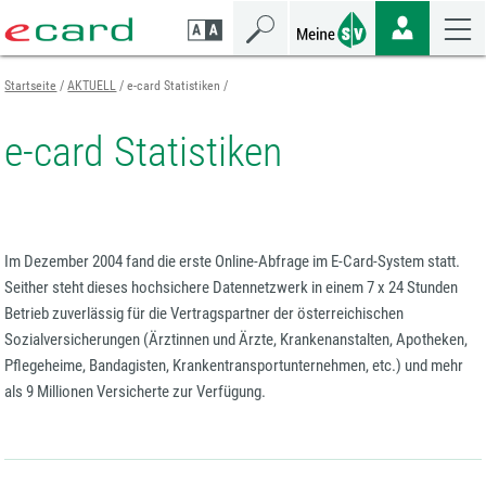
Zum
Zur
Zur
Seiteninhalt
Navigation
Mobilen
springen
springen
Navigation
springen
Startseite
AKTUELL
e-card Statistiken
e-card Statistiken
Im Dezember 2004 fand die erste Online-Abfrage im E-Card-System statt.
Seither steht dieses hochsichere Datennetzwerk in einem 7 x 24 Stunden
Betrieb zuverlässig für die Vertragspartner der österreichischen
Sozialversicherungen (Ärztinnen und Ärzte, Krankenanstalten, Apotheken,
Pflegeheime, Bandagisten, Krankentransportunternehmen, etc.) und mehr
als 9 Millionen Versicherte zur Verfügung.