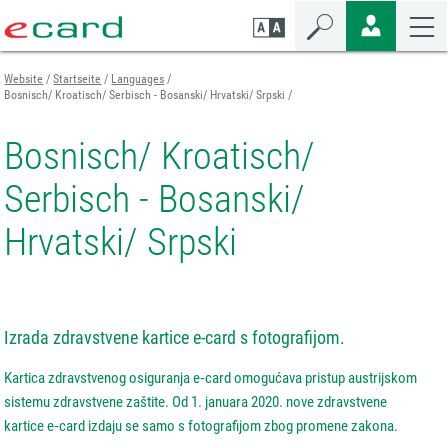
Zum
Zur
Zur
Seiteninhalt
Navigation
Mobilen
springen
springen
Navigation
springen
Website
Startseite
Languages
Bosnisch/ Kroatisch/ Serbisch - Bosanski/ Hrvatski/ Srpski
Bosnisch/ Kroatisch/
Serbisch - Bosanski/
Hrvatski/ Srpski
Izrada zdravstvene kartice e-card s fotografijom.
Kartica zdravstvenog osiguranja e‑card omogućava pristup austrijskom
sistemu zdravstvene zaštite. Od 1. januara 2020. nove zdravstvene
kartice e‑card izdaju se samo s fotografijom zbog promene zakona.