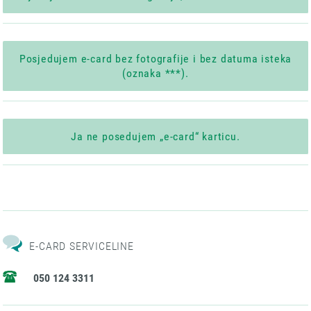
Posjedujem e-card bez fotografije i bez datuma isteka
(oznaka ***).
Ja ne posedujem „e-card“ karticu.
E-CARD SERVICELINE
050 124 3311