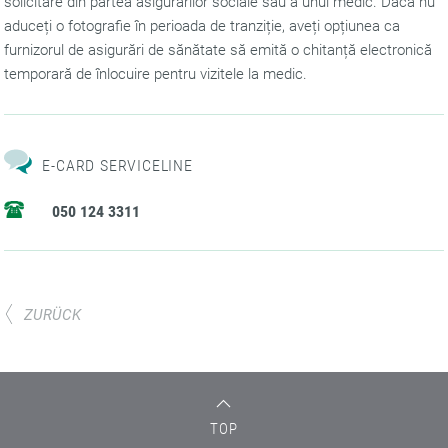
solicitare din partea asigurărilor sociale sau a unui medic. Dacă nu
aduceți o fotografie în perioada de tranziție, aveți opțiunea ca
furnizorul de asigurări de sănătate să emită o chitanță electronică
temporară de înlocuire pentru vizitele la medic.
E-CARD SERVICELINE
050 124 3311
ZURÜCK
TOP