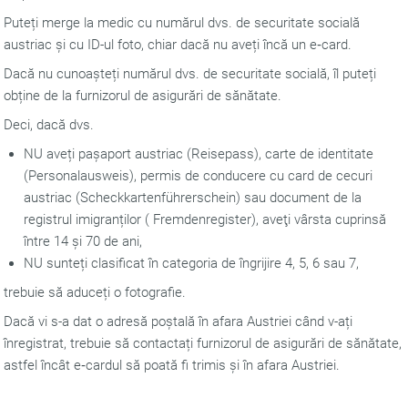
Puteți merge la medic cu numărul dvs. de securitate socială
austriac și cu ID-ul foto, chiar dacă nu aveți încă un e‑card.
Dacă nu cunoașteți numărul dvs. de securitate socială, îl puteți
obține de la furnizorul de asigurări de sănătate.
Deci, dacă dvs.
NU aveți pașaport austriac (Reisepass), carte de identitate
(Personalausweis), permis de conducere cu card de cecuri
austriac (Scheckkartenführerschein) sau document de la
registrul imigranților ( Fremdenregister), aveţi vârsta cuprinsă
între 14 și 70 de ani,
NU sunteți clasificat în categoria de îngrijire 4, 5, 6 sau 7,
trebuie să aduceți o fotografie.
Dacă vi s-a dat o adresă poștală în afara Austriei când v-ați
înregistrat, trebuie să contactați furnizorul de asigurări de sănătate,
astfel încât e‑cardul să poată fi trimis și în afara Austriei.