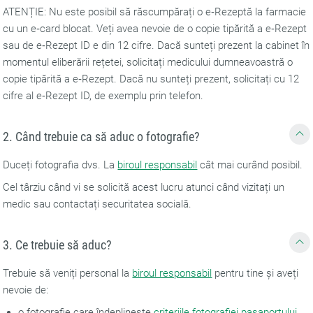
ATENȚIE: Nu este posibil să răscumpărați o e‑Rezeptă la farmacie
cu un e‑card blocat. Veți avea nevoie de o copie tipărită a e‑Rezept
sau de e‑Rezept ID e din 12 cifre. Dacă sunteți prezent la cabinet în
momentul eliberării rețetei, solicitați medicului dumneavoastră o
copie tipărită a e‑Rezept. Dacă nu sunteți prezent, solicitați cu 12
cifre al e‑Rezept ID, de exemplu prin telefon.
2. Când trebuie ca să aduc o fotografie?
Duceți fotografia dvs. La
biroul responsabil
cât mai curând posibil.
Cel târziu când vi se solicită acest lucru atunci când vizitați un
medic sau contactați securitatea socială.
3. Ce trebuie să aduc?
Trebuie să veniți personal la
biroul responsabil
pentru tine și aveți
nevoie de:
o fotografie care îndeplinește
criteriile fotografiei pașaportului