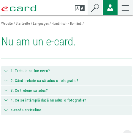
Zum
Zur
Zur
Seiteninhalt
Navigation
Mobilen
springen
springen
Navigation
springen
Website
Startseite
Languages
Rumänisch - Română
Nu am un e-card.
1. Trebuie sa fac ceva?
2. Când trebuie ca să aduc o fotografie?
3. Ce trebuie să aduc?
4. Ce se întâmplă dacă nu aduc o fotografie?
e-card Serviceline