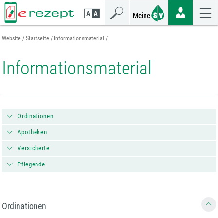
Zum
Zur
Zur
Seiteninhalt
Navigation
Mobilen
springen
springen
Navigation
springen
Website
Startseite
Informationsmaterial
Informationsmaterial
Ordinationen
Apotheken
Versicherte
Pflegende
Ordinationen