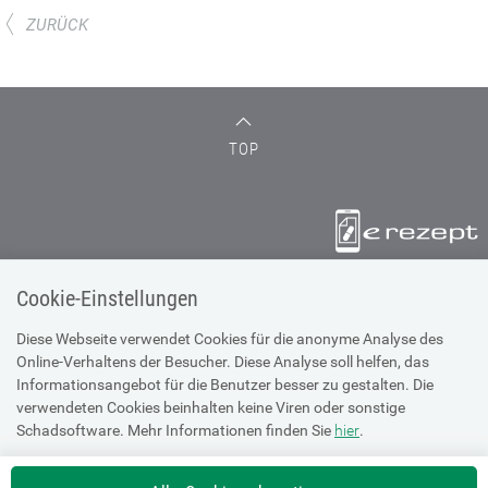
ZURÜCK
TOP
Serviceline 050124 33 11
Cookie-Einstellungen
Diese Webseite verwendet Cookies für die anonyme Analyse des
Online-Verhaltens der Besucher. Diese Analyse soll helfen, das
Informationsangebot für die Benutzer besser zu gestalten. Die
SV-TRÄGER
SV-PARTNER
verwendeten Cookies beinhalten keine Viren oder sonstige
Schadsoftware. Mehr Informationen finden Sie
hier
.
Impressum