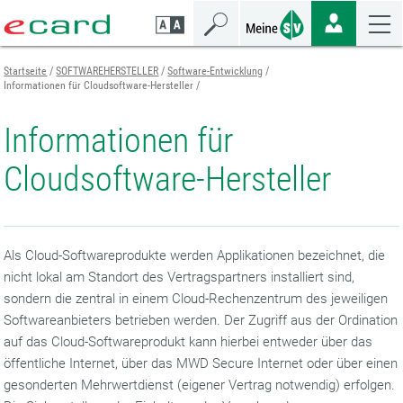
Zum
Zur
Zur
Seiteninhalt
Navigation
Mobilen
springen
springen
Navigation
springen
Startseite
SOFTWAREHERSTELLER
Software-Entwicklung
Informationen für Cloudsoftware-Hersteller
Informationen für
Cloudsoftware-Hersteller
Als Cloud-Softwareprodukte werden Applikationen bezeichnet, die
nicht lokal am Standort des Vertragspartners installiert sind,
sondern die zentral in einem Cloud-Rechenzentrum des jeweiligen
Softwareanbieters betrieben werden. Der Zugriff aus der Ordination
auf das Cloud-Softwareprodukt kann hierbei entweder über das
öffentliche Internet, über das MWD Secure Internet oder über einen
gesonderten Mehrwertdienst (eigener Vertrag notwendig) erfolgen.