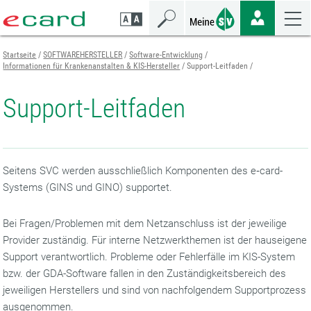
Zum
Zur
Zur
Seiteninhalt
Navigation
Mobilen
springen
springen
Navigation
springen
Startseite
SOFTWAREHERSTELLER
Software-Entwicklung
Informationen für Krankenanstalten & KIS-Hersteller
Support-Leitfaden
Support-Leitfaden
Seitens SVC werden ausschließlich Komponenten des e‑card-
Systems (GINS und GINO) supportet.
Bei Fragen/Problemen mit dem Netzanschluss ist der jeweilige
Provider zuständig. Für interne Netzwerkthemen ist der hauseigene
Support verantwortlich. Probleme oder Fehlerfälle im KIS-System
bzw. der GDA-Software fallen in den Zuständigkeitsbereich des
jeweiligen Herstellers und sind von nachfolgendem Supportprozess
ausgenommen.