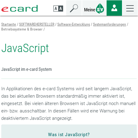
Zum
Zur
Zur
Seiteninhalt
Navigation
Mobilen
springen
springen
Navigation
springen
Startseite
SOFTWAREHERSTELLER
Software-Entwicklung
Systemanforderungen
Betriebssysteme & Browser
JavaScript
JavaScript im e-card System
In Applikationen des e‑card Systems wird seit langem JavaScript,
das bei aktuellen Browsern standardmäßig immer aktiviert ist,
eingesetzt. Bei vielen älteren Browsern ist JavaScript noch manuell
ein- bzw. ausschaltbar. In diesen Fällen wird eine Warnung bei
deaktiviertem JavaScript angezeigt.
Was ist JavaScript?