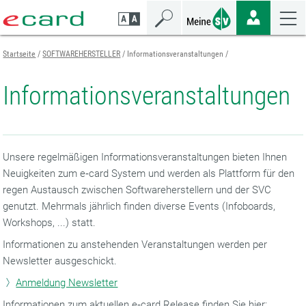
Zum
Zur
Zur
Seiteninhalt
Navigation
Mobilen
springen
springen
Navigation
springen
Startseite
SOFTWAREHERSTELLER
Informationsveranstaltungen
Informationsveranstaltungen
Unsere regelmäßigen Informationsveranstaltungen bieten Ihnen
Neuigkeiten zum e‑card System und werden als Plattform für den
regen Austausch zwischen Softwareherstellern und der SVC
genutzt. Mehrmals jährlich finden diverse Events (Infoboards,
Workshops, ...) statt.
Informationen zu anstehenden Veranstaltungen werden per
Newsletter ausgeschickt.
Anmeldung Newsletter
Informationen zum aktuellen e‑card Release finden Sie hier: