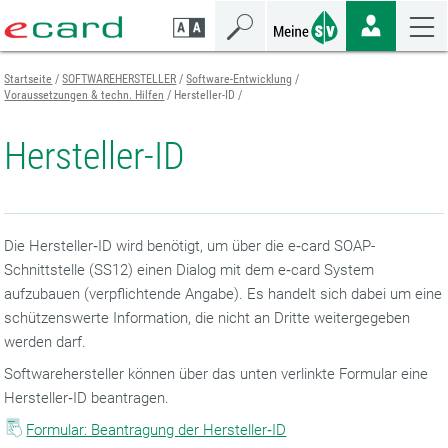
Zum
Zur
Zur
Seiteninhalt
Navigation
Mobilen
springen
springen
Navigation
springen
Startseite
SOFTWAREHERSTELLER
Software-Entwicklung
Voraussetzungen & techn. Hilfen
Hersteller-ID
Hersteller-ID
Die Hersteller‑ID wird benötigt, um über die e‑card SOAP-
Schnittstelle (SS12) einen Dialog mit dem e‑card System
aufzubauen (verpflichtende Angabe). Es handelt sich dabei um eine
schützenswerte Information, die nicht an Dritte weitergegeben
werden darf.
Softwarehersteller können über das unten verlinkte Formular eine
Hersteller‑ID beantragen.
Formular: Beantragung der Hersteller‑ID