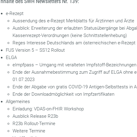
Inhalte des SWH Newsletters Nr. 139:
e-Rezept
Aussendung des e-Rezept Merkblatts für Ärztinnen und Ärzte
Ausblick: Erweiterung der erlaubten Statusübergänge bei Abg
Kassenrezept-Verordnungen (keine Schnittstellenhebung)
Reges Interesse Deutschlands am österreichischen e-Rezept
FUS Version 5 – SS12 Rollout
ELGA
eImpfpass – Umgang mit veralteten Impfstoff-Bezeichnungen
Ende der Ausnahmebestimmung zum Zugriff auf ELGA ohne e-
01.07.2023
Ende der Abgabe von gratis COVID-19 Antigen-Selbsttests in 
Ende der Downloadmöglichkeit von Impfzertifikaten
Allgemeines
Einladung: VDAS-on-FHIR Workshop
Ausblick Release R23b
R23b Rollout-Termine
Weitere Termine