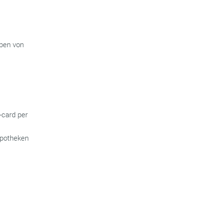
aben von
card per
Apotheken