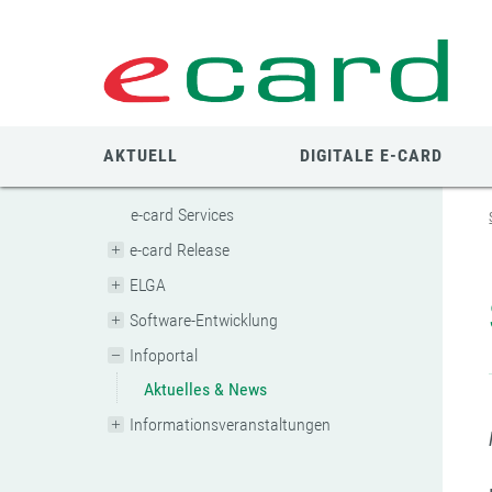
Zum
Zur
Zur
Seiteninhalt
Navigation
Mobilen
springen
springen
Navigation
springen
AKTUELL
DIGITALE E-CARD
e-card Services
e-card Release
ELGA
Software-Entwicklung
Infoportal
Aktuelles & News
Informationsveranstaltungen