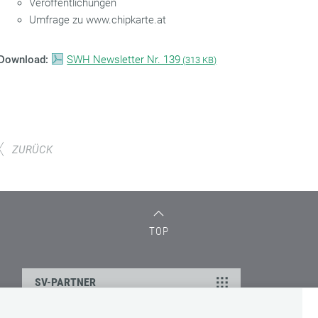
Veröffentlichungen
Umfrage zu www.chipkarte.at
Download:
SWH Newsletter Nr. 139
(
313 KB)
ZURÜCK
TOP
SV-PARTNER