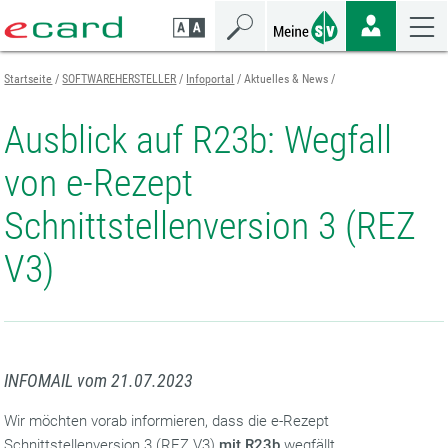
Zum
Zur
Zur
Seiteninhalt
Navigation
Mobilen
springen
springen
Navigation
springen
Startseite
SOFTWAREHERSTELLER
Infoportal
Aktuelles & News
Ausblick auf R23b: Wegfall
von e-Rezept
Schnittstellenversion 3 (REZ
V3)
INFOMAIL vom 21.07.2023
Wir möchten vorab informieren, dass die e-Rezept
Schnittstellenversion 3 (REZ V3)
mit R23b
wegfällt.