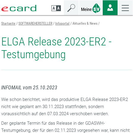
Zum
Zur
Zur
Seiteninhalt
Navigation
Mobilen
springen
springen
Navigation
springen
Startseite
SOFTWAREHERSTELLER
Infoportal
Aktuelles & News
ELGA Release 2023-ER2 -
Testumgebung
INFOMAIL vom 25.10.2023
Wie schon berichtet, wird das produktive ELGA Release 2023-ER2
nicht wie geplant am 30.11.2023 stattfinden, sondern
voraussichtlich auf den 07.03.2024 verschoben werden.
Der geplante Termin für das Release in der GDASWH-
Testumgebung, der für den 02.11.2023 vorgesehen war, kann nicht