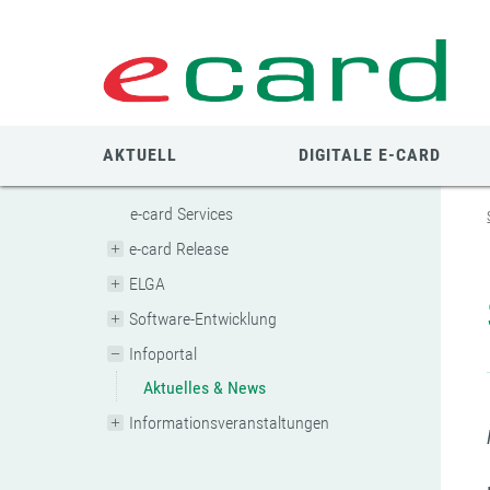
Zum
Zur
Zur
Seiteninhalt
Navigation
Mobilen
springen
springen
Navigation
springen
AKTUELL
DIGITALE E-CARD
e-card Services
e-card Release
ELGA
Software-Entwicklung
Infoportal
Aktuelles & News
Informationsveranstaltungen