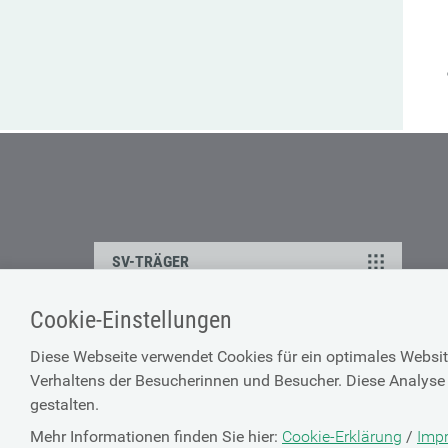
SV-TRÄGER
Cookie-Einstellungen
Impressum
Diese Webseite verwendet Cookies für ein optimales Websit
Site Map
Verhaltens der Besucherinnen und Besucher. Diese Analyse 
Barrierefreiheitserklärun
gestalten.
Mehr Informationen finden Sie hier:
Cookie-Erklärung
/
Imp