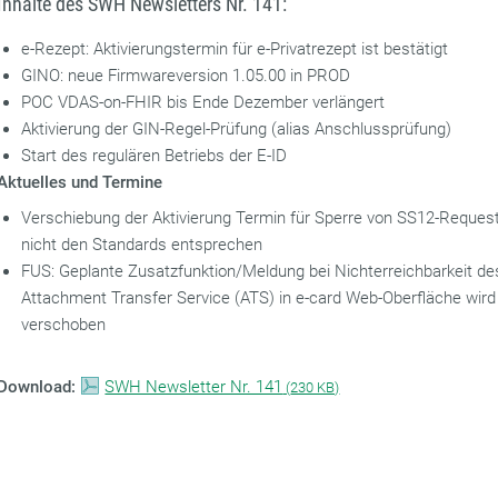
Inhalte des SWH Newsletters Nr. 141:
e-Rezept: Aktivierungstermin für e-Privatrezept ist bestätigt
GINO: neue Firmwareversion 1.05.00 in PROD
POC VDAS-on-FHIR bis Ende Dezember verlängert
Aktivierung der GIN-Regel-Prüfung (alias Anschlussprüfung)
Start des regulären Betriebs der E-ID
Aktuelles und Termine
Verschiebung der Aktivierung Termin für Sperre von SS12-Request
nicht den Standards entsprechen
FUS: Geplante Zusatzfunktion/Meldung bei Nichterreichbarkeit de
Attachment Transfer Service (ATS) in e-card Web-Oberfläche wird
verschoben
Download:
SWH Newsletter Nr. 141
(
230 KB)