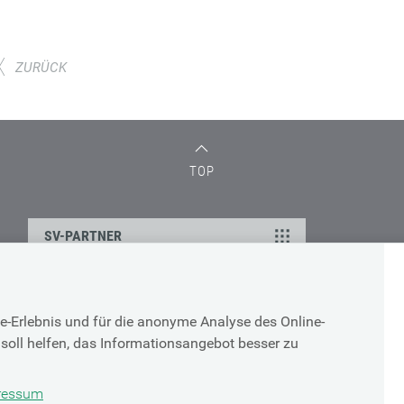
ZURÜCK
TOP
SV-PARTNER
Supportanfrage bei
e-Erlebnis und für die anonyme Analyse des Online-
technischen Problemen
soll helfen, das Informationsangebot besser zu
g
ressum