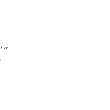
s, die
s