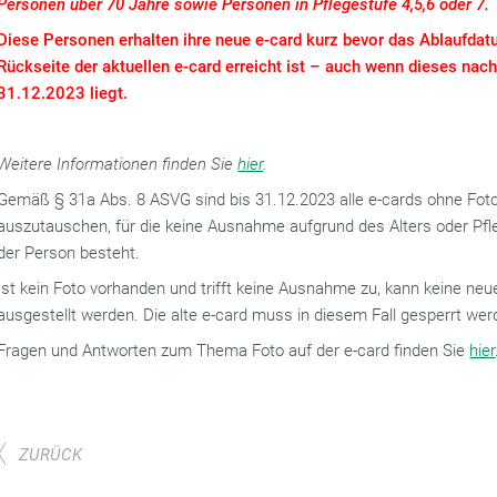
Personen über 70 Jahre sowie Personen in Pflegestufe 4,5,6 oder 7.
Diese Personen erhalten ihre neue e-card kurz bevor das Ablaufdat
Rückseite der aktuellen e-card erreicht ist – auch wenn dieses nac
31.12.2023 liegt.
Weitere Informationen finden Sie
hier
.
Gemäß § 31a Abs. 8 ASVG sind bis 31.12.2023 alle e-cards ohne Fot
auszutauschen, für die keine Ausnahme aufgrund des Alters oder Pf
der Person besteht.
Ist kein Foto vorhanden und trifft keine Ausnahme zu, kann keine neu
ausgestellt werden. Die alte e-card muss in diesem Fall gesperrt wer
Fragen und Antworten zum Thema Foto auf der e-card finden Sie
hier
ZURÜCK