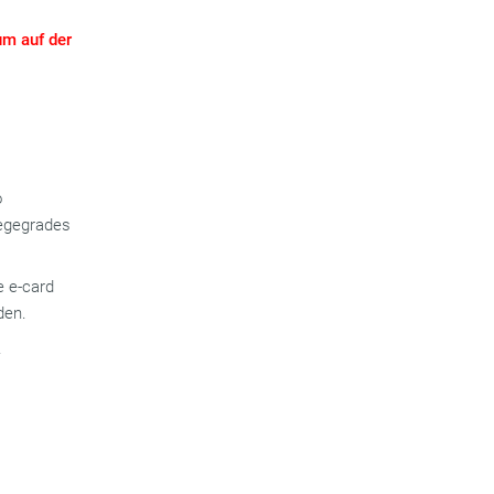
um auf der
h
o
legegrades
e e-card
den.
.