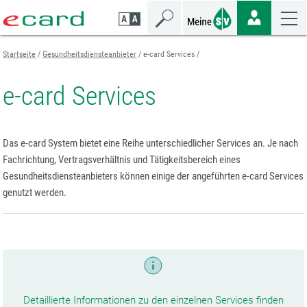
Zum
Zur
Zur
Seiteninhalt
Navigation
Mobilen
springen
springen
Navigation
springen
Startseite
Gesundheitsdiensteanbieter
e-card Services
e-card Services
Das e-card System bietet eine Reihe unterschiedlicher Services an. Je nach
Fachrichtung, Vertragsverhältnis und Tätigkeitsbereich eines
Gesundheitsdiensteanbieters können einige der angeführten e-card Services
genutzt werden.
Detaillierte Informationen zu den einzelnen Services finden