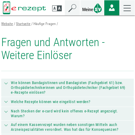
Zum
Zur
Zur
Seiteninhalt
Navigation
Mobilen
springen
springen
Navigation
springen
Website
Startseite
Häufige Fragen
Fragen und Antworten -
Weitere Einlöser
Wie können Bandagistinnen und Bandagisten (Fachgebiet 61) bzw.
Orthopädietechnikerinnen und Orthopädietechniker (Fachgebiet 69)
e‑Rezepte einlösen?
Welche Rezepte können wie eingelöst werden?
Nach Stecken der e-card wird kein offenes e-Rezept angezeigt.
Warum?
Auf einem Kassenrezept wurden neben sonstigen Mitteln auch
Arzneispezialitäten verordnet. Was hat das für Konsequenzen?