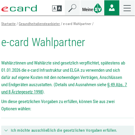
Zum
Zur
Zur
Seiteninhalt
Navigation
Mobilen
springen
springen
Navigation
springen
Startseite
Gesundheitsdiensteanbieter
e-card Wahlpartner
e-card Wahlpartner
Wahlärztinnen und Wahlärzte sind gesetzlich verpflichtet, spätestens ab
01.01.2026 die e-card Infrastruktur und ELGA zu verwenden und sich
dafür auf eigene Kosten mit den notwendigen Verträgen, Anschlüssen
und Endgeräten auszustatten. (Details und Ausnahmen siehe
§ 49 Abs. 7
und 8 Ärztegesetz 1998
).
Um diese gesetzlichen Vorgaben zu erfüllen, können Sie aus zwei
Optionen wählen:
Ich möchte ausschließlich die gesetzlichen Vorgaben erfüllen.