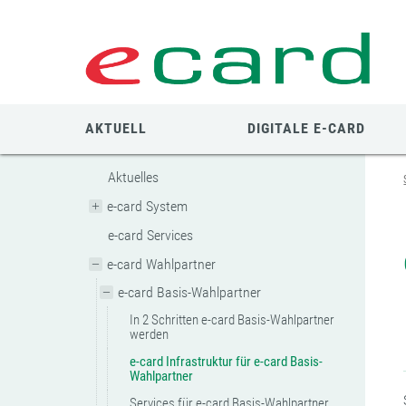
Zum
Zur
Zur
Seiteninhalt
Navigation
Mobilen
springen
springen
Navigation
springen
AKTUELL
DIGITALE E-CARD
Aktuelles
e-card System
e-card Services
e-card Wahlpartner
e-card Basis-Wahlpartner
In 2 Schritten e-card Basis-Wahlpartner
werden
e-card Infrastruktur für e-card Basis-
Wahlpartner
Services für e-card Basis-Wahlpartner