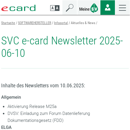
Zum
Zur
Zur
Seiteninhalt
Navigation
Mobilen
springen
springen
Navigation
springen
Startseite
SOFTWAREHERSTELLER
Infoportal
Aktuelles & News
SVC e-card Newsletter 2025-
06-10
Inhalte des Newsletters vom 10.06.2025:
Allgemein
Aktivierung Release M25a
DVSV: Einladung zum Forum Datenlieferung
Dokumentationsgesetz (FDD)
ELGA