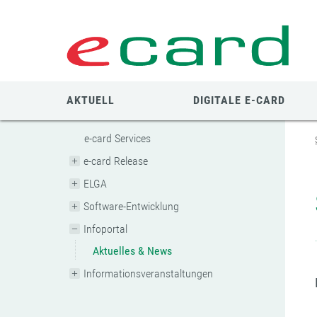
Zum
Zur
Zur
Seiteninhalt
Navigation
Mobilen
springen
springen
Navigation
springen
AKTUELL
DIGITALE E-CARD
e-card Services
e-card Release
ELGA
Software-Entwicklung
Infoportal
Aktuelles & News
Informationsveranstaltungen