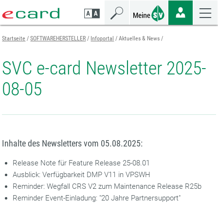
Zum
Zur
Zur
Seiteninhalt
Navigation
Mobilen
springen
springen
Navigation
springen
Startseite
SOFTWAREHERSTELLER
Infoportal
Aktuelles & News
SVC e-card Newsletter 2025-
08-05
Inhalte des Newsletters vom 05.08.2025:
Release Note für Feature Release 25-08.01
Ausblick: Verfügbarkeit DMP V11 in VPSWH
Reminder: Wegfall CRS V2 zum Maintenance Release R25b
Reminder Event-Einladung: "20 Jahre Partnersupport"