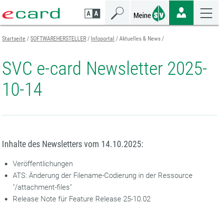
Zum
Zur
Zur
Seiteninhalt
Navigation
Mobilen
springen
springen
Navigation
springen
Startseite
SOFTWAREHERSTELLER
Infoportal
Aktuelles & News
SVC e-card Newsletter 2025-
10-14
Inhalte des Newsletters vom 14.10.2025:
Veröffentlichungen
ATS: Änderung der Filename-Codierung in der Ressource
"/attachment-files"
Release Note für Feature Release 25-10.02