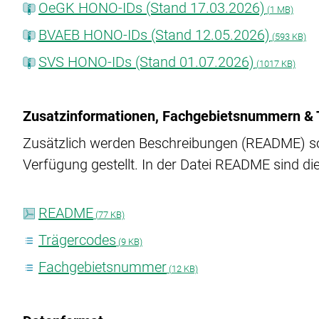
OeGK HONO-IDs (Stand 17.03.2026)
(
1 MB)
BVAEB HONO-IDs (Stand 12.05.2026)
(
593 KB)
SVS HONO-IDs (Stand 01.07.2026)
(
1017 KB)
Zusatzinformationen, Fachgebietsnummern & 
Zusätzlich werden Beschreibungen (README) so
Verfügung gestellt. In der Datei README sind d
README
(
77 KB)
Trägercodes
(
9 KB)
Fachgebietsnummer
(
12 KB)