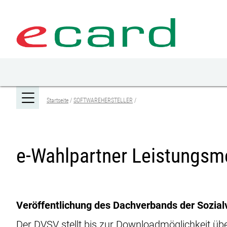
Zum
Zur
Seiteninhalt
Navigation
springen
springen
Startseite
SOFTWAREHERSTELLER
e-Wahlpartner Leistungsm
Veröffentlichung des Dachverbands der Sozial
Der DVSV stellt bis zur Downloadmöglichkeit 