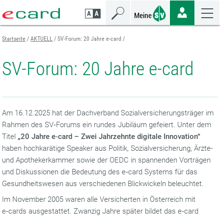
Zum
Zur
Zur
Seiteninhalt
Navigation
Mobilen
springen
springen
Navigation
springen
Startseite
AKTUELL
SV-Forum: 20 Jahre e-card
SV-Forum: 20 Jahre e-card
Am 16.12.2025 hat der Dachverband Sozialversicherungsträger im
Rahmen des SV‑Forums ein rundes Jubiläum gefeiert. Unter dem
Titel
„
20 Jahre e‑card – Zwei Jahrzehnte digitale Innovation“
haben hochkarätige Speaker aus Politik, Sozialversicherung, Ärzte-
und Apothekerkammer sowie der OEDC in spannenden Vorträgen
und Diskussionen die Bedeutung des e‑card Systems für das
Gesundheitswesen aus verschiedenen Blickwickeln beleuchtet.
Im November 2005 waren alle Versicherten in Österreich mit
e‑cards ausgestattet. Zwanzig Jahre später bildet das e‑card