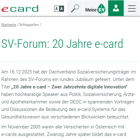
Zum
Zur
Zur
Seiteninhalt
Navigation
Mobilen
springen
springen
Navigation
springen
Startseite
Schlagzeilen
SV-Forum: 20 Jahre e-card
Am 16.12.2025 hat der Dachverband Sozialversicherungsträger im
Rahmen des SV‑Forums ein rundes Jubiläum gefeiert. Unter dem
Titel
„
20 Jahre e‑card – Zwei Jahrzehnte digitale Innovation“
haben hochkarätige Speaker aus Politik, Sozialversicherung, Ärzte-
und Apothekerkammer sowie der OEDC in spannenden Vorträgen
und Diskussionen die Bedeutung des e‑card Systems für das
Gesundheitswesen aus verschiedenen Blickwickeln beleuchtet.
Im November 2005 waren alle Versicherten in Österreich mit
e‑cards ausgestattet. Zwanzig Jahre später bildet das e‑card