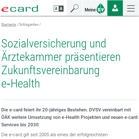
Zum
Zur
Zur
Seiteninhalt
Navigation
Mobilen
springen
springen
Navigation
springen
Startseite
Schlagzeilen
Sozialversicherung und
Ärztekammer präsentieren
Zukunftsvereinbarung
e‑Health
Die e‑card feiert ihr 20-jähriges Bestehen. DVSV vereinbart mit
ÖÄK weitere Umsetzung von e-Health Projekten und neuen e‑card
Services bis 2030
Die e‑card gilt seit 2005 als eines der erfolgreichsten