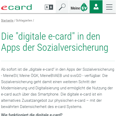
Zum
Zur
Zur
Seiteninhalt
Navigation
Mobilen
springen
springen
Navigation
springen
Startseite
Schlagzeilen
Die "digitale e-card" in den
Apps der Sozialversicherung
Ab sofort ist die „digitale e-card“ in den Apps der Sozialversicherung
- MeineSV, Meine ÖGK, MeineBVAEB und svsGO - verfügbar. Die
Sozialversicherung geht damit einen weiteren Schritt der
Modernisierung und Digitalisierung und ermöglicht die Nutzung der
e-card auch über das Smartphone. Die digitale e‑card ist ein
alternatives Zusatzangebot zur physischen e-card – mit der
bewährten Datensicherheit des e-card Systems.
Wie funktioniert die digitale e-card?