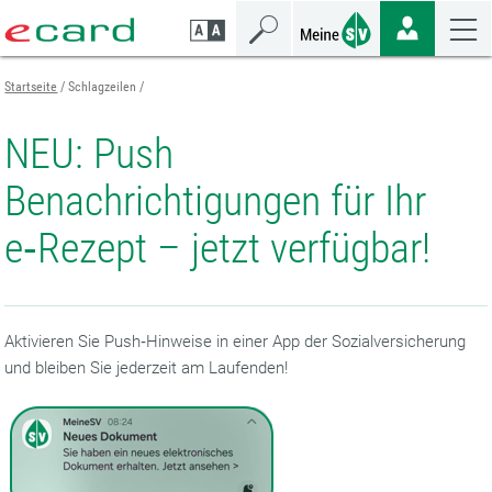
Zum
Zur
Zur
Seiteninhalt
Navigation
Mobilen
springen
springen
Navigation
springen
Startseite
Schlagzeilen
NEU: Push
Benachrichtigungen für Ihr
e‑Rezept – jetzt verfügbar!
Aktivieren Sie Push‑Hinweise in einer App der Sozialversicherung
und bleiben Sie jederzeit am Laufenden!