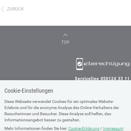
ZURÜCK
TOP
Serviceline 050124 33 11
Cookie-Einstellungen
Diese Webseite verwendet Cookies für ein optimales Website-
SV-TRÄGER
SV-PARTNER
Erlebnis und für die anonyme Analyse des Online-Verhaltens der
Besucherinnen und Besucher. Diese Analyse soll helfen, das
Informationsangebot besser zu gestalten.
Mehr Informationen finden Sie hier:
Cookie-Erklärung
/
Impressum
Impressum