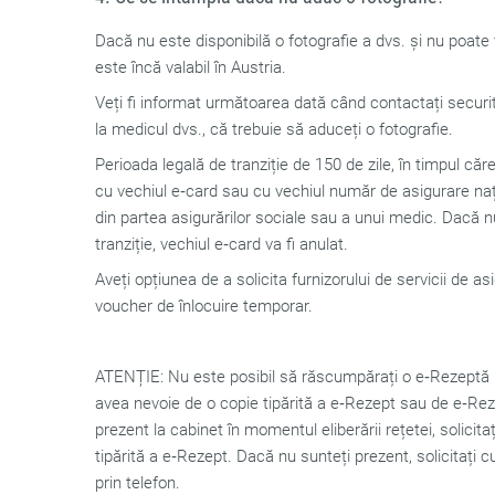
Dacă nu este disponibilă o fotografie a dvs. și nu poate
este încă valabil în Austria.
Veți fi informat următoarea dată când contactați securi
la medicul dvs., că trebuie să aduceți o fotografie.
Perioada legală de tranziție de 150 de zile, în timpul căre
cu vechiul e‑card sau cu vechiul număr de asigurare nați
din partea asigurărilor sociale sau a unui medic. Dacă nu
tranziție, vechiul e‑card va fi anulat.
Aveți opțiunea de a solicita furnizorului de servicii de a
voucher de înlocuire temporar.
ATENȚIE: Nu este posibil să răscumpărați o e‑Rezeptă l
avea nevoie de o copie tipărită a e‑Rezept sau de e‑Reze
prezent la cabinet în momentul eliberării rețetei, solici
tipărită a e‑Rezept. Dacă nu sunteți prezent, solicitați 
prin telefon.