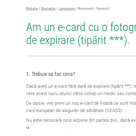
Website
Startseite
Languages
Rumänisch - Română
Am un e-card cu o fotogra
de expirare (tipărit ***).
1. Trebuie sa fac ceva?
Dacă aveți un e‑card fără dată de expirare (tipărit ***), 
cere acest lucru atunci când vizitați un medic sau contac
De obicei, veți primi un nou e‑card de îndată ce sunt înde
card european de asigurări de sănătate (CEASS).
Nu este necesară nicio acțiune din partea dvs., dacă exi
la