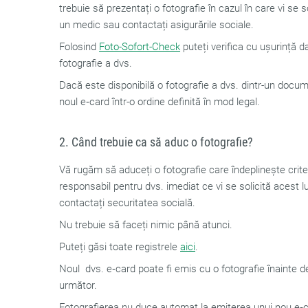
trebuie să prezentați o fotografie în cazul în care vi se s
un medic sau contactați asigurările sociale.
Folosind
Foto-Sofort-Check
puteți verifica cu ușurință d
fotografie a dvs.
Dacă este disponibilă o fotografie a dvs. dintr-un docum
noul e‑card într-o ordine definită în mod legal.
2. Când trebuie ca să aduc o fotografie?
Vă rugăm să aduceți o fotografie care îndeplinește criteri
responsabil pentru dvs. imediat ce vi se solicită acest l
contactați securitatea socială.
Nu trebuie să faceți nimic până atunci.
Puteți găsi toate registrele
aici
.
Noul dvs. e‑card poate fi emis cu o fotografie înainte d
următor.
Fotografierea nu duce automat la emiterea unui nou e‑c