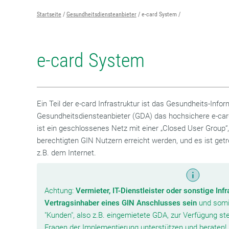
Startseite
Gesundheitsdiensteanbieter
e-card System
e-card System
Ein Teil der e-card Infrastruktur ist das Gesundheits-Info
Gesundheitsdiensteanbieter (GDA) das hochsichere e-ca
ist ein geschlossenes Netz mit einer „Closed User Group“,
berechtigten GIN Nutzern erreicht werden, und es ist get
z.B. dem Internet.
Achtung:
Vermieter, IT-Dienstleister oder sonstige Inf
Vertragsinhaber eines GIN Anschlusses sein
und somit
"Kunden", also z.B. eingemietete GDA, zur Verfügung stel
Fragen der Implementierung unterstützen und beraten!