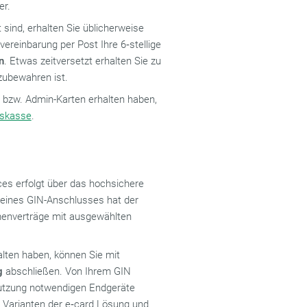
er.
sind, erhalten Sie üblicherweise
reinbarung per Post Ihre 6‑stellige
n
. Etwas zeitversetzt erhalten Sie zu
zubewahren ist.
bzw. Admin-Karten erhalten haben,
tskasse
.
ces erfolgt über das hochsichere
g eines GIN-Anschlusses hat der
menverträge mit ausgewählten
lten haben, können Sie mit
g
abschließen. Von Ihrem GIN
Nutzung notwendigen Endgeräte
 Varianten der e‑card Lösung und