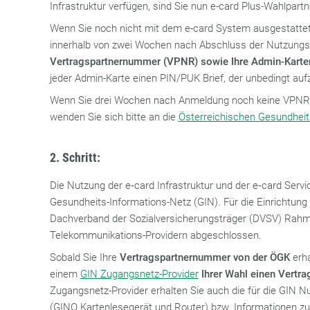
Infrastruktur verfügen, sind Sie nun e-card Plus-Wahlpartn
Wenn Sie noch nicht mit dem e-card System ausgestattet 
innerhalb von zwei Wochen nach Abschluss der Nutzungsve
Vertragspartnernummer (VPNR) sowie Ihre Admin-Karte
jeder Admin-Karte einen PIN/PUK Brief, der unbedingt auf
Wenn Sie drei Wochen nach Anmeldung noch keine VPNR 
wenden Sie sich bitte an die
Österreichischen Gesundhei
2. Schritt:
Die Nutzung der e‑card Infrastruktur und der e‑card Servi
Gesundheits-Informations-Netz (GIN). Für die Einrichtun
Dachverband der Sozialversicherungsträger (DVSV) Rah
Telekommunikations-Providern abgeschlossen.
Sobald Sie Ihre
Vertragspartnernummer von der ÖGK
erha
einem
GIN Zugangsnetz-Provider
Ihrer Wahl einen Vertra
Zugangsnetz-Provider erhalten Sie auch die für die GIN 
(GINO Kartenlesegerät und Router) bzw. Informationen zu