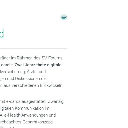
d
sträger im Rahmen des SV‑Forums
‑card – Zwei Jahrzehnte digitale
lversicherung, Ärzte- und
en und Diskussionen die
 aus verschiedenen Blickwickeln
mit e‑cards ausgestattet. Zwanzig
digitalen Kommunikation im
GA, e‑Health-Anwendungen und
 durchdachtes Gesamtkonzept: