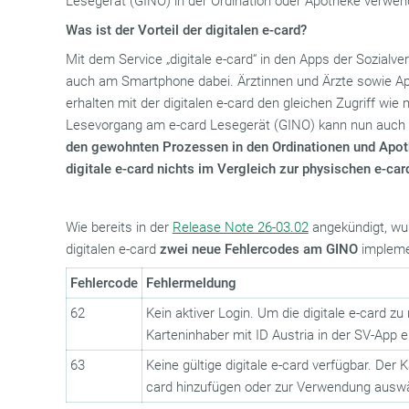
Lesegerät (GINO) in der Ordination oder Apotheke verwen
Was ist der Vorteil der digitalen e-card?
Mit dem Service „digitale e-card“ in den Apps der Sozialve
auch am Smartphone dabei. Ärztinnen und Ärzte sowie A
erhalten mit der digitalen e-card den gleichen Zugriff wie
Lesevorgang am e-card Lesegerät (GINO) kann nun auch
den gewohnten Prozessen in den Ordinationen und Apoth
digitale e-card nichts im Vergleich zur physischen e-car
Wie bereits in der
Release Note 26-03.02
angekündigt, w
digitalen e-card
zwei neue Fehlercodes am GINO
implemen
Fehlercode
Fehlermeldung
62
Kein aktiver Login. Um die digitale e-card z
Karteninhaber mit ID Austria in der SV-App e
63
Keine gültige digitale e-card verfügbar. Der 
card hinzufügen oder zur Verwendung ausw