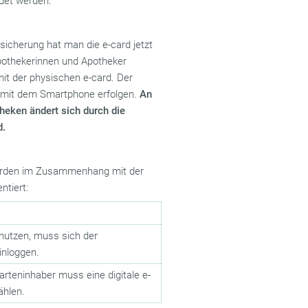
det werden.
rsicherung hat man die e-card jetzt
pothekerinnen und Apotheker
 mit der physischen e-card. Der
 mit dem Smartphone erfolgen.
An
eken ändert sich durch die
d.
urden im Zusammenhang mit der
tiert:
u nutzen, muss sich der
inloggen.
Karteninhaber muss eine digitale e-
ählen.